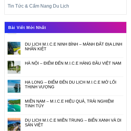
Tin Tức & Cẩm Nang Du Lịch
Bài Viết Mới Nhất
DU LỊCH M.I.C.E NINH BÌNH – MẢNH ĐẤT ĐỊA LINH
NHÂN KIỆT
HÀ NỘI – ĐIỂM ĐẾN M.I.C.E HÀNG ĐẦU VIỆT NAM
HẠ LONG – ĐIỂM ĐẾN DU LỊCH M.I.C.E MỞ LỐI
THỊNH VƯỢNG
MIỀN NAM – M.I.C.E HIỆU QUẢ, TRẢI NGHIỆM
TINH TÚY
DU LỊCH M.I.C.E MIỀN TRUNG – BIỂN XANH VÀ DI
SẢN VIỆT