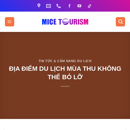
Bỏ
qua
nội
dung
TIN TỨC & CẨM NANG DU LỊCH
ĐỊA ĐIỂM DU LỊCH MÙA THU KHÔNG
THỂ BỎ LỠ