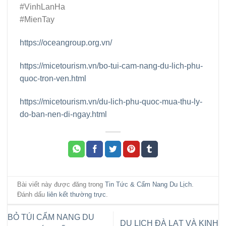
#VinhLanHa
#MienTay
https://oceangroup.org.vn/
https://micetourism.vn/bo-tui-cam-nang-du-lich-phu-
quoc-tron-ven.html
https://micetourism.vn/du-lich-phu-quoc-mua-thu-ly-
do-ban-nen-di-ngay.html
Bài viết này được đăng trong
Tin Tức & Cẩm Nang Du Lịch
.
Đánh dấu
liên kết thường trực
.
BỎ TÚI CẨM NANG DU
DU LỊCH ĐÀ LẠT VÀ KINH