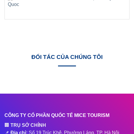
ĐỐI TÁC CỦA CHÚNG TÔI
CÔNG TY CỔ PHẦN QUỐC TẾ MICE TOURISM
🏢
TRỤ SỞ CHÍNH
📌
Địa chỉ:
Số 19 Trúc Khê, Phường Láng, TP. Hà Nội