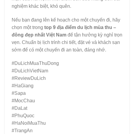
nghiệm khác biệt, khó quên.
Nếu bạn đang lên kế hoạch cho một chuyến đi, hãy
chọn một trong
top 9 địa điểm du lịch mùa thu –
đông đẹp nhất Việt Nam
để tận hưởng kỳ nghỉ trọn
vẹn. Chuẩn bị lịch trình chi tiết, đặt vé và khách sạn
sớm để có một chuyến đi an toàn, đáng nhớ.
#DuLichMuaThuDong
#DuLichVietNam
#ReviewDuLich
#HaGiang
#Sapa
#MocChau
#DaLat
#PhuQuoc
#HaNoiMuaThu
#TrangAn