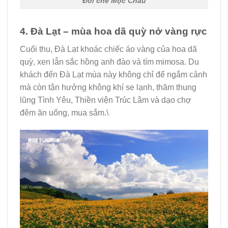
Đồi chè Mộc Châu
4. Đà Lạt – mùa hoa dã quỳ nở vàng rực
Cuối thu, Đà Lạt khoác chiếc áo vàng của hoa dã
quỳ, xen lẫn sắc hồng anh đào và tím mimosa. Du
khách đến Đà Lạt mùa này không chỉ để ngắm cảnh
mà còn tận hưởng không khí se lạnh, thăm thung
lũng Tình Yêu, Thiền viện Trúc Lâm và dạo chợ
đêm ăn uống, mua sắm.\