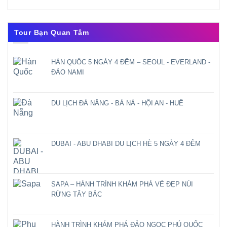
Tour Bạn Quan Tâm
HÀN QUỐC 5 NGÀY 4 ĐÊM – SEOUL - EVERLAND -
ĐẢO NAMI
DU LỊCH ĐÀ NẴNG - BÀ NÀ - HỘI AN - HUẾ
DUBAI - ABU DHABI DU LỊCH HÈ 5 NGÀY 4 ĐÊM
SAPA – HÀNH TRÌNH KHÁM PHÁ VẺ ĐẸP NÚI
RỪNG TÂY BẮC
HÀNH TRÌNH KHÁM PHÁ ĐẢO NGỌC PHÚ QUỐC