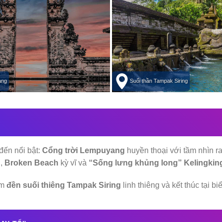
ang
Suối thần Tampak Siring
đến nổi bật:
Cổng trời Lempuyang
huyền thoại với tầm nhìn r
h,
Broken Beach
kỳ vĩ và
“Sống lưng khủng long” Kelingkin
ăm
đền suối thiêng Tampak Siring
linh thiêng và kết thúc tại b