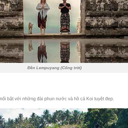
Đền Lempuyang (Cổng trời)
 nổi bật với những đài phun nước và hồ cá Koi tuyệt đẹp.