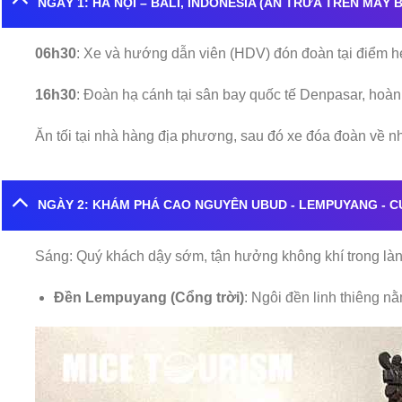
NGÀY 1: HÀ NỘI – BALI, INDONESIA (ĂN TRỪA TRÊN MÁY B
06h30
: Xe và hướng dẫn viên (HDV) đón đoàn tại điểm hẹ
16h30
: Đoàn hạ cánh tại sân bay quốc tế Denpasar, hoàn 
Ăn tối tại nhà hàng địa phương, sau đó xe đóa đoàn về n
NGÀY 2: KHÁM PHÁ CAO NGUYÊN UBUD - LEMPUYANG - C
Sáng: Quý khách dậy sớm, tận hưởng không khí trong là
Đền Lempuyang (Cổng trời)
: Ngôi đền linh thiêng n