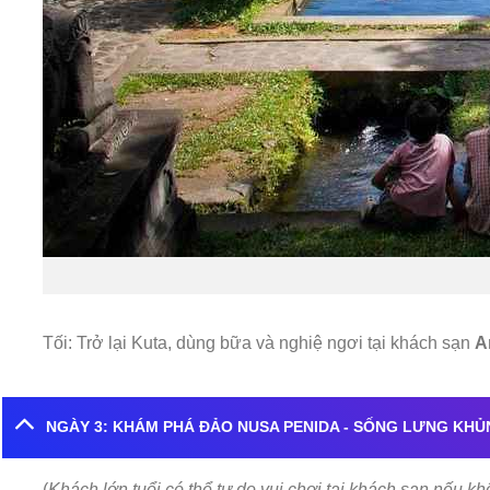
Tối: Trở lại Kuta, dùng bữa và nghiệ ngơi tại khách sạn
A
NGÀY 3: KHÁM PHÁ ĐẢO NUSA PENIDA - SỐNG LƯNG KHỦN
(
Khách lớn tuổi có thể tự do vui chơi tại khách sạn nếu k