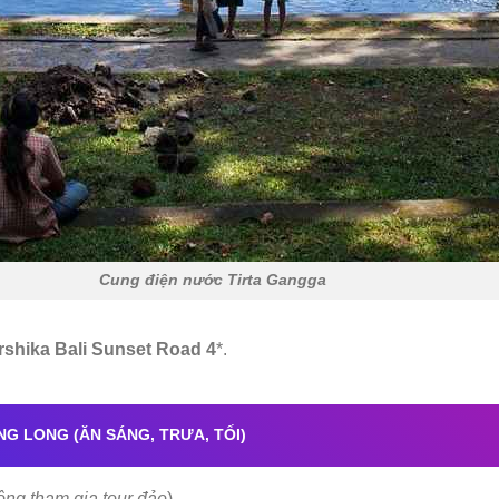
Cung điện nước Tirta Gangga
rshika Bali Sunset Road 4
*.
G LONG (ĂN SÁNG, TRƯA, TỐI)
hông tham gia tour đảo
)