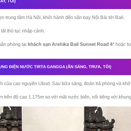
AY, TỐI)
n trung tâm Hà Nội, khởi hành đến sân bay Nội Bài tới Bali.
tất thủ tục nhập cảnh.
hận phòng tại
khách sạn Arshika Bali Sunset Road 4
* hoặc t
UNG ĐIỆN NƯỚC TIRTA GANGGA (ĂN SÁNG, TRƯA, TỐI)
nh của cao nguyên Ubud. Sau bữa sáng, đoàn trả phòng và khở
ằm trên độ cao 1.175m so với mặt nước biển, nổi tiếng với khu