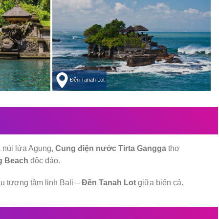
Đền Tanah Lot
a núi lửa Agung,
Cung điện nước Tirta Gangga
thơ
g Beach
độc đáo.
iểu tượng tâm linh Bali –
Đền Tanah Lot
giữa biển cả.