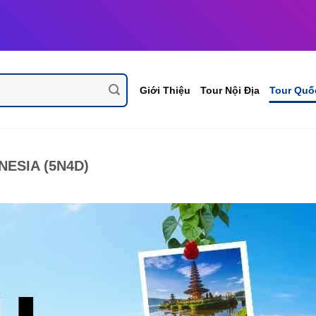
Giới Thiệu
Tour Nội Địa
Tour Quố
ESIA (5N4D)