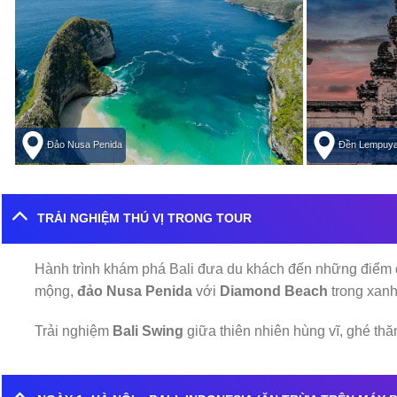
Đảo Nusa Penida
Đền Lempuy
TRẢI NGHIỆM THÚ VỊ TRONG TOUR
Hành trình khám phá Bali đưa du khách đến những điểm 
mộng,
đảo Nusa Penida
với
Diamond Beach
trong xan
Trải nghiệm
Bali Swing
giữa thiên nhiên hùng vĩ, ghé th