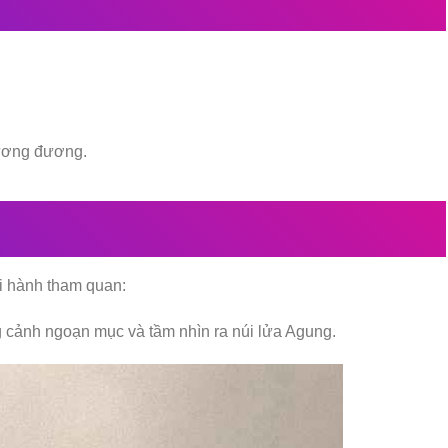
ương đương.
i hành tham quan:
ng cảnh ngoạn mục và tầm nhìn ra núi lửa Agung.