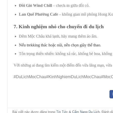
Đồi Gió Wind Chill
– check-in giữa đồi cỏ.
Lan Quế Phường Cafe
– không gian mô phỏng Hong Ko
7. Kinh nghiệm nhỏ cho chuyến đi du lịch
Đêm Mộc Châu khá lạnh, hãy mang thêm áo ấm.
Nếu trekking thác hoặc núi, nên chọn giày thể thao.
Tôn trọng thiên nhiên: không xả rác, không bẻ hoa, không 
Với những ai đang tìm kiếm một điểm đến vừa lãng mạn, vừa 
#DuLichMocChau#KinhNghiemDuLichMocChau#Moc
Bài viết này được đăng trong
Tin Tức & Cẩm Nang Du Lịch
. Đánh 