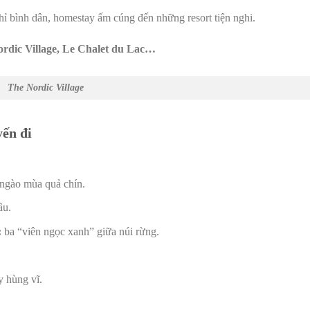
hỉ bình dân, homestay ấm cúng đến những resort tiện nghi.
rdic Village, Le Chalet du Lac…
The Nordic Village
yến đi
 ngào mùa quả chín.
âu.
:
ba “viên ngọc xanh” giữa núi rừng.
y hùng vĩ.