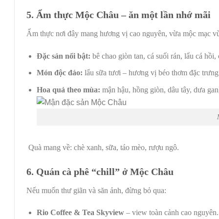
5. Ẩm thực Mộc Châu – ăn một lần nhớ mãi
Ẩm thực nơi đây mang hương vị cao nguyên, vừa mộc mạc v
Đặc sản nổi bật:
bê chao giòn tan, cá suối rán, lẩu cá hồi, 
Món độc đáo:
lẩu sữa tươi – hương vị béo thơm đặc trưn
Hoa quả theo mùa:
mận hậu, hồng giòn, dâu tây, dưa gan
Quà mang về: chè xanh, sữa, táo mèo, rượu ngô.
6. Quán cà phê “chill” ở Mộc Châu
Nếu muốn thư giãn và săn ảnh, đừng bỏ qua:
Rio Coffee & Tea Skyview
– view toàn cảnh cao nguyên.