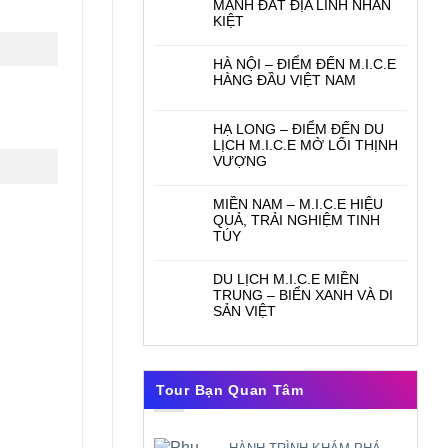
MẢNH ĐẤT ĐỊA LINH NHÂN
KIỆT
HÀ NỘI – ĐIỂM ĐẾN M.I.C.E
HÀNG ĐẦU VIỆT NAM
HẠ LONG – ĐIỂM ĐẾN DU
LỊCH M.I.C.E MỞ LỐI THỊNH
VƯỢNG
MIỀN NAM – M.I.C.E HIỆU
QUẢ, TRẢI NGHIỆM TINH
TÚY
DU LỊCH M.I.C.E MIỀN
TRUNG – BIỂN XANH VÀ DI
SẢN VIỆT
Tour Bạn Quan Tâm