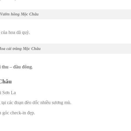
Vườn hồng Mộc Châu
 của hoa dã quỳ.
Hoa cải trắng Mộc Châu
i thu – đầu đông
.
 Châu
i Sơn La
 tại các đoạn đèo dốc nhiều sương mù.
 góc check-in đẹp.