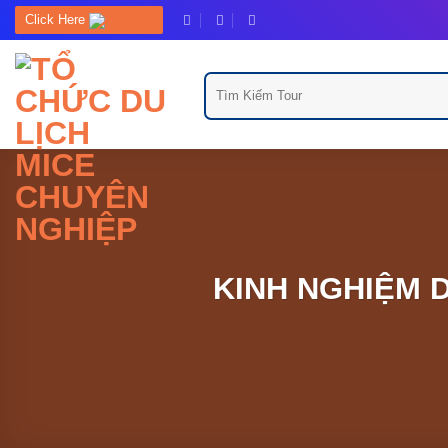
Bỏ
Click Here
qua
nội
Tìm
dung
kiếm:
KINH NGHIỆM 