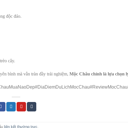
ng độc đáo.
trèo cây.
yên bình mà vẫn tràn đầy trải nghiệm,
Mộc Châu chính là lựa chọn 
ChauMuaNaoDep#DiaDiemDuLichMocChau#ReviewMocChau#
dấu
liên kết thường trực
.