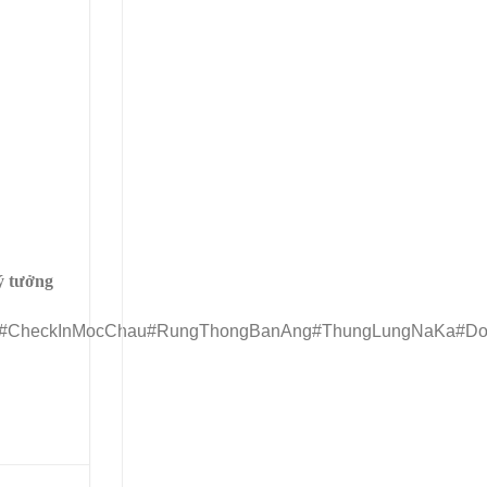
lý tưởng
CheckInMocChau#RungThongBanAng#ThungLungNaKa#Doi