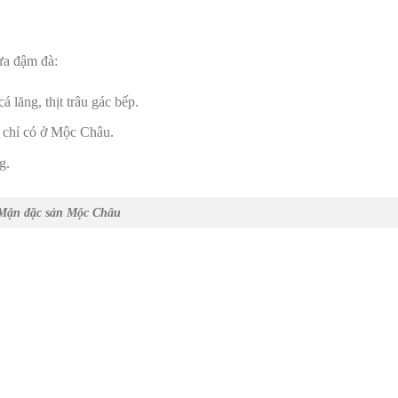
ừa đậm đà:
cá lăng, thịt trâu gác bếp.
g chỉ có ở Mộc Châu.
g.
Mận đặc sản Mộc Châu