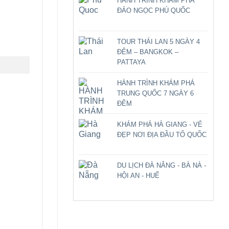
HÀNH TRÌNH KHÁM PHÁ
ĐẢO NGỌC PHÚ QUỐC
TOUR THÁI LAN 5 NGÀY 4
ĐÊM – BANGKOK –
PATTAYA
HÀNH TRÌNH KHÁM PHÁ
TRUNG QUỐC 7 NGÀY 6
ĐÊM
KHÁM PHÁ HÀ GIANG - VẺ
ĐẸP NƠI ĐỊA ĐẦU TỔ QUỐC
DU LỊCH ĐÀ NẴNG - BÀ NÀ -
HỘI AN - HUẾ