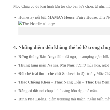
Mộc Châu có đủ loại hình lưu trú cho bạn lựa chọn: từ nhà ng
Homestay nổi bật:
MAMA’s House, Fairy House, The No
4. Những điểm đến không thể bỏ lỡ trong chu
Rừng thông Bản Áng:
điểm dã ngoại, camping cực chill.
Thung lũng mận Nà Ka, Mu Náu:
rực rỡ mùa hoa, ngọt
Đồi chè trái tim – chè chữ S:
check-in đặc trưng Mộc Ch
Thác Chiềng Khoa – Thác Nàng Tiên – Thác Dải Yếm
Đồng cỏ 68:
nơi chụp ảnh hoàng hôn đẹp mê mẩn.
Đỉnh Pha Luông:
điểm trekking thử thách, ngắm biển mâ