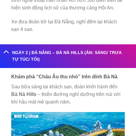
trình nghệ thuật mãn nhãn với hơn 500 diễn viên tái
hiện sinh động lịch sử của thương cảng Hội An.
Xe đưa đoàn trở lại Đà Nẵng, nghỉ đêm tại khách
sạn 4 sao.
NGÀY 2 | ĐÀ NẴNG – BÀ NÀ HILLS (ĂN: SÁNG/ TRƯA
TỰ TÚC/ TỐI)
Khám phá “Châu Âu thu nhỏ” trên đỉnh Bà Nà
Sau bữa sáng tại khách sạn, đoàn khởi hành đến
Bà Nà Hills
– thiên đường nghỉ dưỡng trên núi với
khí hậu mát mẻ quanh năm.