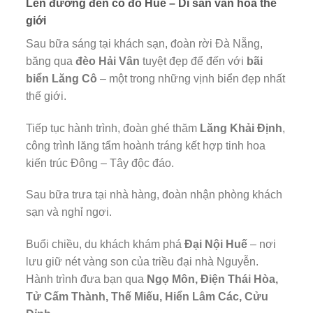
Lên đường đến cố đô Huế – Di sản văn hóa thế
giới
Sau bữa sáng tại khách sạn, đoàn rời Đà Nẵng,
băng qua
đèo Hải Vân
tuyệt đẹp để đến với
bãi
biển Lăng Cô
– một trong những vịnh biển đẹp nhất
thế giới.
Tiếp tục hành trình, đoàn ghé thăm
Lăng Khải Định
,
công trình lăng tẩm hoành tráng kết hợp tinh hoa
kiến trúc Đông – Tây độc đáo.
Sau bữa trưa tại nhà hàng, đoàn nhận phòng khách
sạn và nghỉ ngơi.
Buổi chiều, du khách khám phá
Đại Nội Huế
– nơi
lưu giữ nét vàng son của triều đại nhà Nguyễn.
Hành trình đưa bạn qua
Ngọ Môn, Điện Thái Hòa,
Tử Cấm Thành, Thế Miếu, Hiển Lâm Các, Cửu