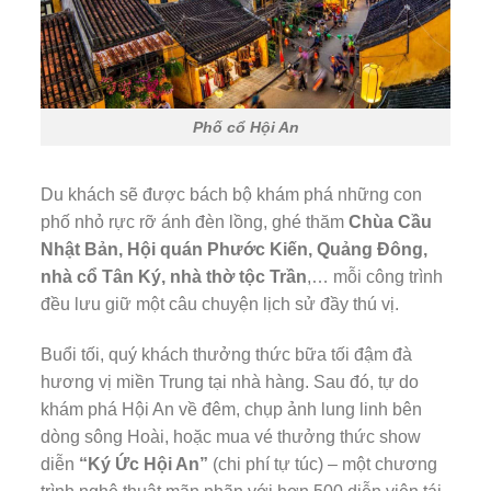
Phố cổ Hội An
Du khách sẽ được bách bộ khám phá những con
phố nhỏ rực rỡ ánh đèn lồng, ghé thăm
Chùa Cầu
Nhật Bản, Hội quán Phước Kiến, Quảng Đông,
nhà cổ Tân Ký, nhà thờ tộc Trần
,… mỗi công trình
đều lưu giữ một câu chuyện lịch sử đầy thú vị.
Buổi tối, quý khách thưởng thức bữa tối đậm đà
hương vị miền Trung tại nhà hàng. Sau đó, tự do
khám phá Hội An về đêm, chụp ảnh lung linh bên
dòng sông Hoài, hoặc mua vé thưởng thức show
diễn
“Ký Ức Hội An”
(chi phí tự túc) – một chương