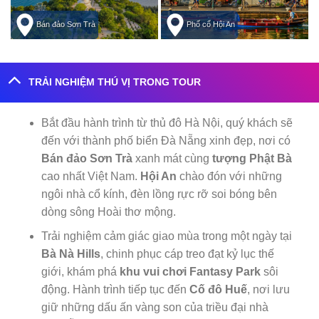
Bán đảo Sơn Trà
Phố cổ Hội An
TRẢI NGHIỆM THÚ VỊ TRONG TOUR
Bắt đầu hành trình từ thủ đô Hà Nội, quý khách sẽ
đến với thành phố biển Đà Nẵng xinh đẹp, nơi có
Bán đảo Sơn Trà
xanh mát cùng
tượng Phật Bà
cao nhất Việt Nam.
Hội An
chào đón với những
ngôi nhà cổ kính, đèn lồng rực rỡ soi bóng bên
dòng sông Hoài thơ mộng.
Trải nghiệm cảm giác giao mùa trong một ngày tại
Bà Nà Hills
, chinh phục cáp treo đạt kỷ lục thế
giới, khám phá
khu vui chơi Fantasy Park
sôi
động. Hành trình tiếp tục đến
Cố đô Huế
, nơi lưu
giữ những dấu ấn vàng son của triều đại nhà