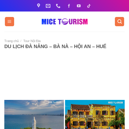
Bỏ
qua
nội
dung
Trang chủ
/
Tour Nội Địa
DU LỊCH ĐÀ NẴNG – BÀ NÀ – HỘI AN – HUẾ
ĐIỂM ĐẾN NỔI BẬT TRONG TOUR