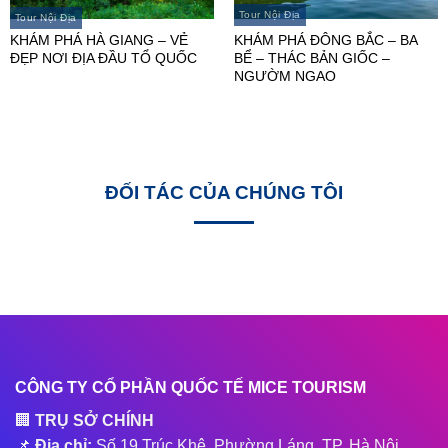
Tour Nội Địa
Tour Nội Địa
KHÁM PHÁ HÀ GIANG – VẺ
KHÁM PHÁ ĐÔNG BẮC – BA
ĐẸP NƠI ĐỊA ĐẦU TỔ QUỐC
BỂ – THÁC BẢN GIỐC –
NGƯỜM NGAO
ĐỐI TÁC CỦA CHÚNG TÔI
CÔNG TY CỔ PHẦN QUỐC TẾ MICE TOURISM
🏢
TRỤ SỞ CHÍNH
📌
Địa chỉ:
Số 19 Trúc Khê, Phường Láng, TP. Hà Nội