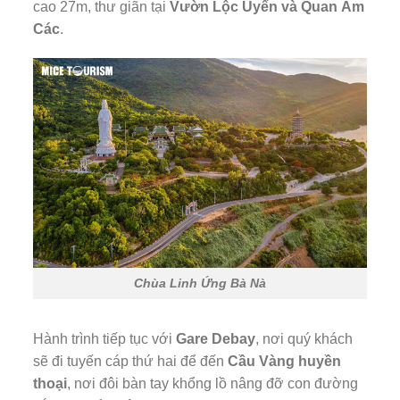
cao 27m, thư giãn tại
Vườn Lộc Uyển và Quan Âm
Các
.
Chùa Linh Ứng Bà Nà
Hành trình tiếp tục với
Gare Debay
, nơi quý khách
sẽ đi tuyến cáp thứ hai để đến
Cầu Vàng huyền
thoại
, nơi đôi bàn tay khổng lồ nâng đỡ con đường