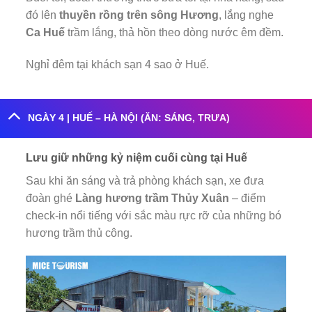
đó lên
thuyền rồng trên sông Hương
, lắng nghe
Ca Huế
trầm lắng, thả hồn theo dòng nước êm đềm.
Nghỉ đêm tại khách sạn 4 sao ở Huế.
NGÀY 4 | HUẾ – HÀ NỘI (ĂN: SÁNG, TRƯA)
Lưu giữ những kỷ niệm cuối cùng tại Huế
Sau khi ăn sáng và trả phòng khách sạn, xe đưa
đoàn ghé
Làng hương trầm Thủy Xuân
– điểm
check-in nổi tiếng với sắc màu rực rỡ của những bó
hương trầm thủ công.