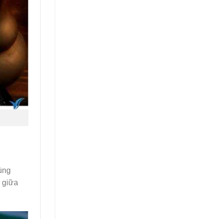
ùng
 giữa