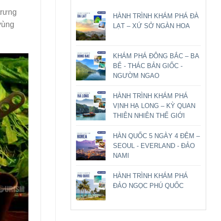
trưng
HÀNH TRÌNH KHÁM PHÁ ĐÀ
vùng
LẠT – XỨ SỞ NGÀN HOA
KHÁM PHÁ ĐÔNG BẮC – BA
BỂ - THÁC BẢN GIỐC -
NGƯỜM NGAO
HÀNH TRÌNH KHÁM PHÁ
VỊNH HẠ LONG – KỲ QUAN
THIÊN NHIÊN THẾ GIỚI
HÀN QUỐC 5 NGÀY 4 ĐÊM –
SEOUL - EVERLAND - ĐẢO
NAMI
HÀNH TRÌNH KHÁM PHÁ
ĐẢO NGỌC PHÚ QUỐC