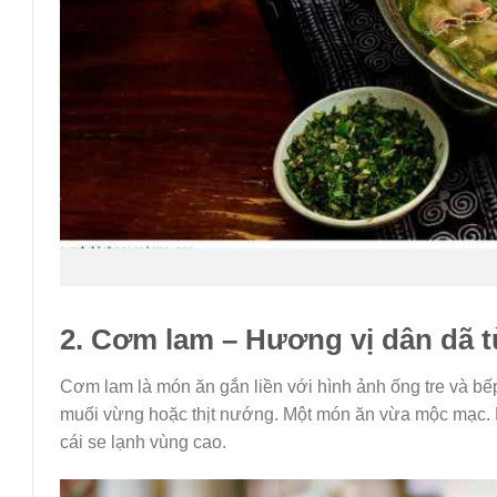
2. Cơm lam – Hương vị dân dã t
Cơm lam là món ăn gắn liền với hình ảnh ống tre và bế
muối vừng hoặc thịt nướng. Một món ăn vừa mộc mạc. 
cái se lạnh vùng cao.