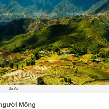
Sa Pa
c người Mông