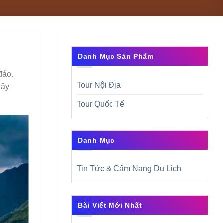
Danh Mục Sản Phẩm
đáo.
Tour Nội Địa
đây
Tour Quốc Tế
Danh Mục
Tin Tức & Cẩm Nang Du Lịch
Bài Viết Mới Nhất