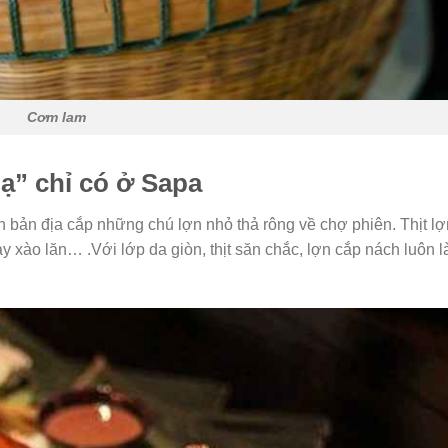
Cơm lam
ạ” chỉ có ở Sapa
n bản địa cắp những chú lợn nhỏ thả rông về chợ phiên. Thịt l
 xào lăn… .Với lớp da giòn, thịt săn chắc, lợn cắp nách luôn l