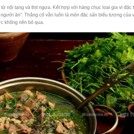
ừ nội tạng và thịt ngựa. Kết hợp với hàng chục loại gia vị đặc 
én người ăn”. Thắng cố vẫn luôn là món đặc sản biểu tượng của 
ực không nên bỏ qua.