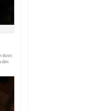
ợn được
à tâm