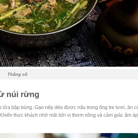
Thắng cố
ừ núi rừng
p lửa bập bùng. Gạo nếp dẻo được nấu trong ống tre tươi, ăn c
Khiến thực khách nhớ mãi bởi vị thơm nồng và cảm giác ấm áp