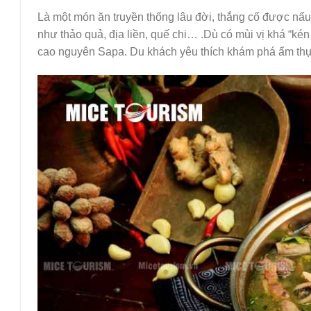
Là một món ăn truyền thống lâu đời, thắng cố được nấu t
như thảo quả, địa liền, quế chi… .Dù có mùi vị khá “k
cao nguyên Sapa. Du khách yêu thích khám phá ẩm th