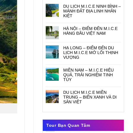
DU LỊCH M.I.C.E NINH BÌNH –
MẢNH ĐẤT ĐỊA LINH NHÂN
KIỆT
HÀ NỘI – ĐIỂM ĐẾN M.I.C.E
HÀNG ĐẦU VIỆT NAM
HẠ LONG – ĐIỂM ĐẾN DU
LỊCH M.I.C.E MỞ LỐI THỊNH
VƯỢNG
MIỀN NAM – M.I.C.E HIỆU
QUẢ, TRẢI NGHIỆM TINH
TÚY
DU LỊCH M.I.C.E MIỀN
TRUNG – BIỂN XANH VÀ DI
SẢN VIỆT
Tour Bạn Quan Tâm