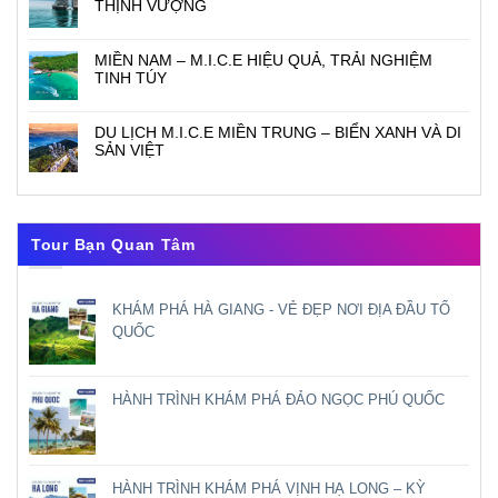
THỊNH VƯỢNG
MIỀN NAM – M.I.C.E HIỆU QUẢ, TRẢI NGHIỆM
TINH TÚY
DU LỊCH M.I.C.E MIỀN TRUNG – BIỂN XANH VÀ DI
SẢN VIỆT
Tour Bạn Quan Tâm
KHÁM PHÁ HÀ GIANG - VẺ ĐẸP NƠI ĐỊA ĐẦU TỔ
QUỐC
HÀNH TRÌNH KHÁM PHÁ ĐẢO NGỌC PHÚ QUỐC
HÀNH TRÌNH KHÁM PHÁ VỊNH HẠ LONG – KỲ