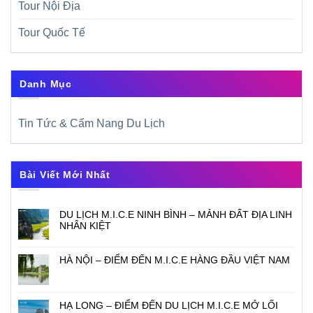
Tour Nội Địa
Tour Quốc Tế
Danh Mục
Tin Tức & Cẩm Nang Du Lịch
Bài Viết Mới Nhất
DU LỊCH M.I.C.E NINH BÌNH – MẢNH ĐẤT ĐỊA LINH
NHÂN KIỆT
HÀ NỘI – ĐIỂM ĐẾN M.I.C.E HÀNG ĐẦU VIỆT NAM
HẠ LONG – ĐIỂM ĐẾN DU LỊCH M.I.C.E MỞ LỐI