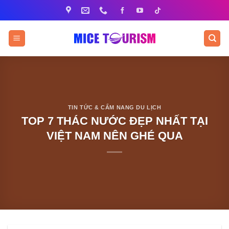
Bỏ
qua
nội
dung
TIN TỨC & CẨM NANG DU LỊCH
TOP 7 THÁC NƯỚC ĐẸP NHẤT TẠI
VIỆT NAM NÊN GHÉ QUA