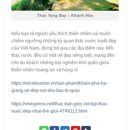
Thác Yang Bay – Khánh Hòa
Nếu bạn là người yêu thích thiên nhiên và muốn
chiêm ngưỡng những kỳ quan thác nước tuyệt đẹp
của Việt Nam, đừng bỏ qua các địa điểm này. Mỗi
thác nước đều có một vẻ đẹp riêng biệt, mang đến
cho du khách những trải nghiệm khó quên giữa
thiên nhiên hoang sơ và hùng vĩ.
https://micetourism.vn/san-pham/kham-pha-ha-
giang-ve-dep-noi-dia-dau-to-quoc
https://vnexpress.net/thac-ban-gioc-lot-top-thac-
nuoc-dep-nhat-the-gioi-4749112.html