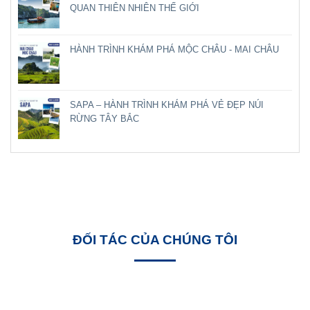
QUAN THIÊN NHIÊN THẾ GIỚI
HÀNH TRÌNH KHÁM PHÁ MỘC CHÂU - MAI CHÂU
SAPA – HÀNH TRÌNH KHÁM PHÁ VẺ ĐẸP NÚI
RỪNG TÂY BẮC
ĐỐI TÁC CỦA CHÚNG TÔI