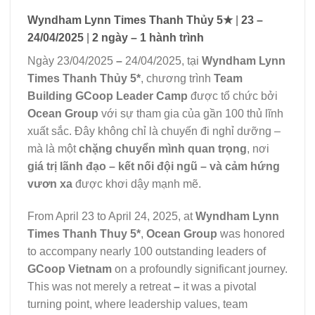
Wyndham Lynn Times Thanh Thủy 5★
|
23 –
24/04/2025
|
2 ngày – 1 hành trình
Ngày 23/04/2025
–
24/04/2025, tại
Wyndham Lynn
Times Thanh Thủy 5*
, chương trình
Team
Building GCoop Leader Camp
được tổ chức bởi
Ocean Group
với sự tham gia của gần 100 thủ lĩnh
xuất sắc.
Đây không chỉ là chuyến đi nghỉ dưỡng –
mà là một
chặng chuyển mình quan trọng
, nơi
giá trị lãnh đạo – kết nối đội ngũ – và cảm hứng
vươn xa
được khơi dậy mạnh mẽ.
From April 23 to April 24, 2025, at
Wyndham Lynn
Times Thanh Thuy 5*
,
Ocean Group
was honored
to accompany nearly 100 outstanding leaders of
GCoop Vietnam
on a profoundly significant journey.
This was not merely a retreat
–
it was a pivotal
turning point, where leadership values, team