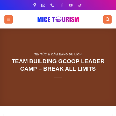
Bỏ
qua
nội
dung
TIN TỨC & CẨM NANG DU LỊCH
TEAM BUILDING GCOOP LEADER
CAMP – BREAK ALL LIMITS