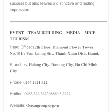
success but also leaves a distinctive and lasting
impression.
————————————————————————-
𝐄𝐕𝐄𝐍𝐓 – 𝐓𝐄𝐀𝐌 𝐁𝐔𝐈𝐋𝐃𝐈𝐍𝐆 – 𝐌𝐄𝐃𝐈𝐀 – 𝐌𝐈𝐂𝐄
𝐓𝐎𝐔𝐑𝐈𝐒𝐌
Head Office: 𝟏𝟐𝐭𝐡 𝐅𝐥𝐨𝐨𝐫, 𝐃𝐢𝐚𝐦𝐨𝐧𝐝 𝐅𝐥𝐨𝐰𝐞𝐫 𝐓𝐨𝐰𝐞𝐫,
𝐍𝐨.𝟒𝟖 𝐋𝐞 𝐕𝐚𝐧 𝐋𝐮𝐨𝐧𝐠 𝐒𝐭𝐫., 𝐓𝐡𝐚𝐧𝐡 𝐗𝐮𝐚𝐧 𝐃𝐢𝐬𝐭., 𝐇𝐚𝐧𝐨𝐢.
Branches: 𝐇𝐚𝐥𝐨𝐧𝐠 𝐂𝐢𝐭𝐲, 𝐃𝐚𝐧𝐚𝐧𝐠 𝐂𝐢𝐭𝐲, 𝐇𝐨 𝐂𝐡𝐢 𝐌𝐢𝐧𝐡
𝐂𝐢𝐭𝐲
Phone: 𝟎𝟐𝟒𝟔 𝟐𝟗𝟐𝟏 𝟑𝟐𝟐
Hotline: 𝟎𝟗𝟖𝟑 𝟑𝟐𝟐 𝟑𝟐𝟐/ 𝟎𝟖𝟖𝟖𝟎 𝟑 𝟐𝟐𝟐𝟐
Website: 𝐎𝐜𝐞𝐚𝐧𝐠𝐫𝐨𝐮𝐩.𝐨𝐫𝐠.𝐯𝐧