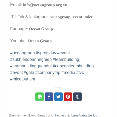
Email: 𝐢𝐧𝐟𝐨@𝐨𝐜𝐞𝐚𝐧𝐠𝐫𝐨𝐮𝐩.𝐨𝐫𝐠.𝐯𝐧
Tik Tok & Instagram: 𝐨𝐜𝐞𝐚𝐧𝐠𝐫𝐨𝐮𝐩_𝐞𝐯𝐞𝐧𝐭_𝐦𝐢𝐜𝐞
Fanpage: 𝐎𝐜𝐞𝐚𝐧 𝐆𝐫𝐨𝐮𝐩
Youtube: 𝐎𝐜𝐞𝐚𝐧 𝐆𝐫𝐨𝐮𝐩
#oceangroup
#sprotsday
#event
#sukhiendoanhnghiep
#teambuilding
#teambuildingquandoi
#conceptteambuilding
#event
#gala
#companytrip
#media
#tvc
#micetourism
Bài viết này được đăng trong
Tin Tức & Cẩm Nang Du Lịch
.