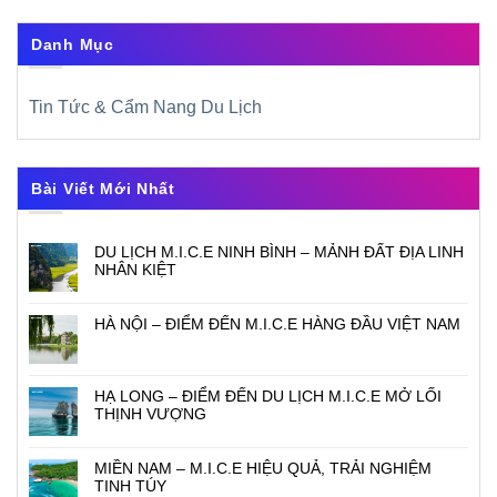
Danh Mục
Tin Tức & Cẩm Nang Du Lịch
Bài Viết Mới Nhất
DU LỊCH M.I.C.E NINH BÌNH – MẢNH ĐẤT ĐỊA LINH
NHÂN KIỆT
HÀ NỘI – ĐIỂM ĐẾN M.I.C.E HÀNG ĐẦU VIỆT NAM
HẠ LONG – ĐIỂM ĐẾN DU LỊCH M.I.C.E MỞ LỐI
THỊNH VƯỢNG
MIỀN NAM – M.I.C.E HIỆU QUẢ, TRẢI NGHIỆM
TINH TÚY