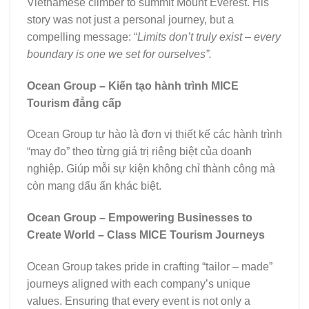
Vietnamese climber to summit Mount Everest.
His
story was not just a personal journey, but a
compelling message: “
Limits don’t truly exist – every
boundary is one we set for ourselves”.
Ocean Group – Kiến tạo hành trình MICE
Tourism đẳng cấp
Ocean Group tự hào là đơn vị thiết kế các hành trình
“may đo” theo từng giá trị riêng biệt của doanh
nghiệp. Giúp mỗi sự kiện không chỉ thành công mà
còn mang dấu ấn khác biệt.
Ocean Group – Empowering Businesses to
Create World – Class MICE Tourism Journeys
Ocean Group takes pride in crafting “tailor – made”
journeys aligned with each company’s unique
values. Ensuring that every event is not only a