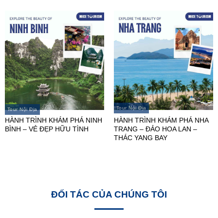
Tour Nội Địa
Tour Nội Địa
HÀNH TRÌNH KHÁM PHÁ NINH
HÀNH TRÌNH KHÁM PHÁ NHA
BÌNH – VẺ ĐẸP HỮU TÌNH
TRANG – ĐẢO HOA LAN –
THÁC YANG BAY
ĐỐI TÁC CỦA CHÚNG TÔI