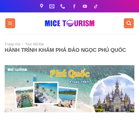
Bỏ
qua
nội
dung
Trang chủ
/
Tour Nội Địa
HÀNH TRÌNH KHÁM PHÁ ĐẢO NGỌC PHÚ QUỐC
ĐIỂM ĐẾN NỔI BẬT TRONG TOUR