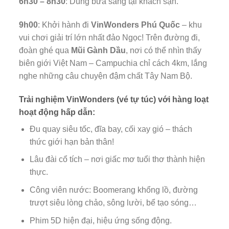
6h30 – 8h30
: Dùng bữa sáng tại khách sạn.
9h00
: Khởi hành đi
VinWonders Phú Quốc
– khu
vui chơi giải trí lớn nhất đảo Ngọc! Trên đường đi,
đoàn ghé qua
Mũi Gành Dầu
, nơi có thể nhìn thấy
biên giới Việt Nam – Campuchia chỉ cách 4km, lắng
nghe những câu chuyện đậm chất Tây Nam Bộ.
Trải nghiệm VinWonders (vé tự túc) với hàng loạt
hoạt động hấp dẫn:
Đu quay siêu tốc, đĩa bay, cối xay gió – thách
thức giới hạn bản thân!
Lâu đài cổ tích – nơi giấc mơ tuổi thơ thành hiện
thực.
Công viên nước: Boomerang khổng lồ, đường
trượt siêu lòng chảo, sông lười, bể tạo sóng…
Phim 5D hiện đại, hiệu ứng sống động.