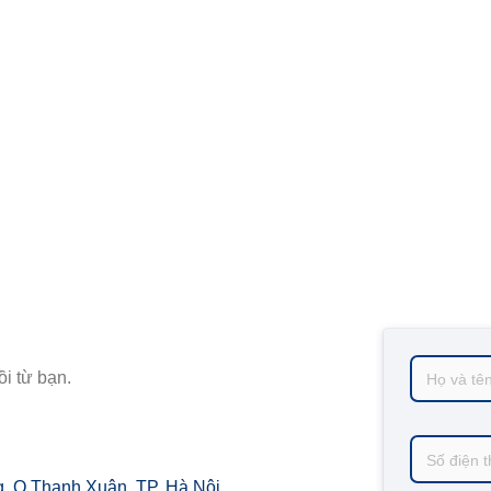
i từ bạn.
, Q Thanh Xuân, TP. Hà Nội