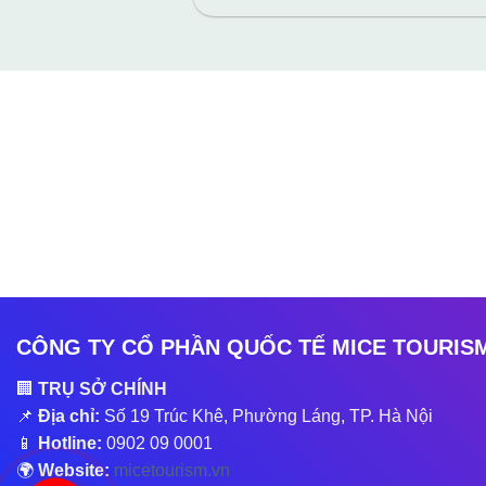
CÔNG TY CỔ PHẦN QUỐC TẾ MICE TOURIS
🏢
TRỤ SỞ CHÍNH
📌
Địa chỉ:
Số 19 Trúc Khê, Phường Láng, TP. Hà Nội
📱
Hotline:
0902 09 0001
🌍
Website:
micetourism.vn